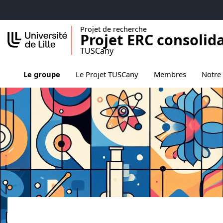
Accéder au menu principal
Accéder au contenu
Projet de recherche
Projet ERC consolid
TUSCany
Ouvrir 
Le groupe
Le Projet TUSCany
Membres
Notre