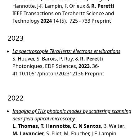
Hannotte, J-F. Lampin, F. Orieux &
R. Peretti
IEEE Transactions on Terahertz Science and
Technology
2024
14 (5), 725 - 733
Preprint
2023
La spectroscopie TéraHertz: électrons et vibrations
S. Houver, S. Barois, P. Roy, &
R. Peretti
Photoniques, EDP Sciences,
2023
, 36-
41
10.1051/photon/202312136
Preprint
2022
Imaging of THz photonic modes by scattering scanning
near-field optical microscopy
L. Thomas, T. Hannotte, C. N Santos
, B. Walter,
M. Lavancier,
S. Eliet, M. Faucher, J-F. Lampin