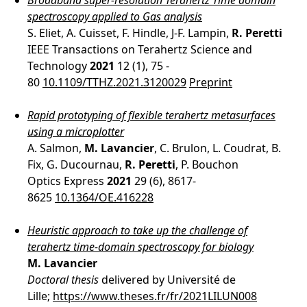
Broadband super-resolution Terahertz Time domain
spectroscopy applied to Gas analysis
S. Eliet, A. Cuisset, F. Hindle, J-F. Lampin,
R. Peretti
IEEE Transactions on Terahertz Science and
Technology
2021
12 (1), 75 -
80
10.1109/TTHZ.2021.3120029
Preprint
Rapid prototyping of flexible terahertz metasurfaces
using a microplotter
A. Salmon,
M. Lavancier
, C. Brulon, L. Coudrat, B.
Fix, G. Ducournau,
R. Peretti
, P. Bouchon
Optics Express
2021
29 (6), 8617-
8625
10.1364/OE.416228
Heuristic approach to take up the challenge of
terahertz time-domain spectroscopy for biology
M. Lavancier
Doctoral thesis
delivered by Université de
Lille;
https://www.theses.fr/fr/2021LILUN008